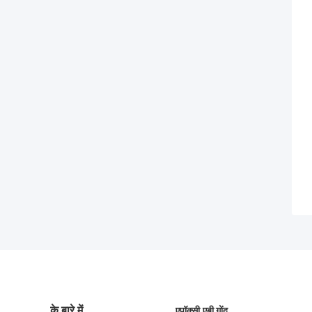
के बारे में
एपॉक्सी एबी गोंद