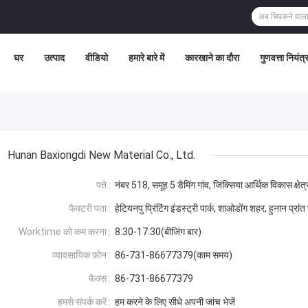
घर
उत्पाद
वीडियो
हमारे बारे में
कारखाने का दौरा
गुणवत्ता नियंत
Hunan Baxiongdi New Material Co., Ltd.
पते :
नंबर 518, समूह 5 डैमिंग गांव, जिंक्सिया आर्थिक विकास क्षेत
फैक्टरी पता :
हेटियनपु प्रिंटिंग इंडस्ट्री पार्क, शाओडोंग शहर, हुनान प्रां
Worktime को कम करना :
8:30-17:30(बीजिंग बार)
व्यावसायिक फ़ोन :
86-731-86677379(काम समय)
फैक्स :
86-731-86677379
हमसे संपर्क करें :
हम करने के लिए सीधे अपनी जांच भेजें