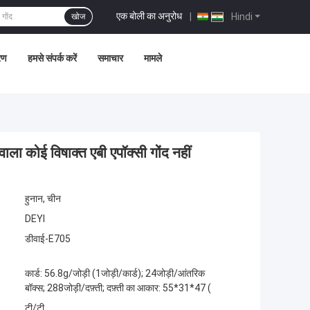
एक बोली का अनुरोध
|
Hindi
खोज
्रण
हमसे संपर्क करें
समाचार
मामले
वाला कोई विषाक्त एबी एपॉक्सी गोंद नहीं
हुनान, चीन
DEYI
डीवाई-E705
कार्ड: 56.8g/जोड़ी (1जोड़ी/कार्ड); 24जोड़ी/आंतरिक
बॉक्स; 288जोड़ी/दफ़्ती; दफ़्ती का आकार: 55*31*47 (
टी/टी