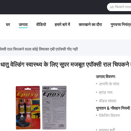
घर
उत्पाद
वीडियो
हमारे बारे में
कारखाने का दौरा
गुणवत्ता नियंत
पॉक्सी राल चिपकने वाला कोई विषाक्त एबी एपॉक्सी गोंद नहीं
धातु वेल्डिंग स्वास्थ्य के लिए सुपर मजबूत एपॉक्सी राल चिपकने 
उत्पाद विवरण:
उत्पत्ति के प्लेस:
ब्रांड नाम:
मॉडल संख्या:
भुगतान & नौवहन नियमों:
पैकेजिंग विवरण:
भुगतान शर्तें: