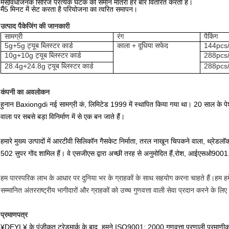
मैं
सुविधाजनक सिरिंज प्रत्येक घटक की समान मात्रा हर बार वितरित करती है।
मैं
5 मिनट में सेट करता है परियोजना का त्वरित समापन।
उत्पाद पैकेजिंग की जानकारी
सामग्री
रंग
पैकिंग
5g+5g ट्यूब ब्लिस्टर कार्ड
काला + दूधिया सफेद
144pcs/
10g+10g ट्यूब ब्लिस्टर कार्ड
288pcs/
28.4g+24.8g ट्यूब ब्लिस्टर कार्ड
288pcs/
कंपनी का अवलोकन
हुनान Baxiongdi नई सामग्री कं, लिमिटेड 1999 में स्थापित किया गया था। 20 साल के प
वाला पर सबसे बड़ा विनिर्माण में से एक बन जाते हैं।
हमारे मुख्य उत्पादों में आरटीवी सिलिकॉन गैसकेट निर्माता, तरल नाखून चिपकने वाला, थ्रेड
502 सुपर गोंद शामिल हैं। वे एसजीएस द्वारा अच्छी तरह से अनुमोदित हैं,रोश, आईएसओ9001
हम पारस्परिक लाभ के आधार पर दुनिया भर के ग्राहकों के साथ सहयोग करना चाहते हैं।हम हमे
सम्मानित अंतरराष्ट्रीय भागीदारों और ग्राहकों को उच्च गुणवत्ता वाली सेवा प्रदान करने के लिए प
प्रमाणपत्र
¥DEYI ¥ के पंजीकृत ट्रेडमार्क के बाद, हमने ISO9001: 2000 गुणवत्ता प्रणाली प्रमाणी