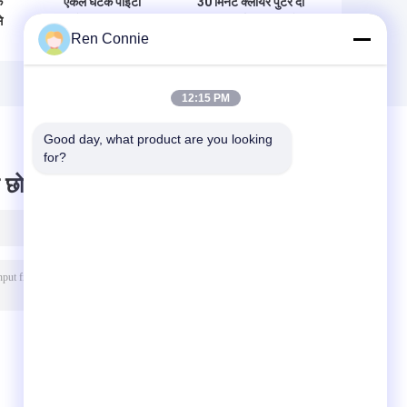
े
एकल घटक पीईटी
30 मिनट क्लीयर पुटर दो
े
चिपकने वाला एबी इपॉक्सी
घटक निर्माण सामग्री के
Ren Connie
ंज
गोंद 60-120 सीपीएस
लिए इपॉक्सी राल चिपकने
ी
चिपचिपाहट 3-10 एस
वाला
उपचार समय के साथ
12:15 PM
Good day, what product are you looking 
for?
 छोड़ दो