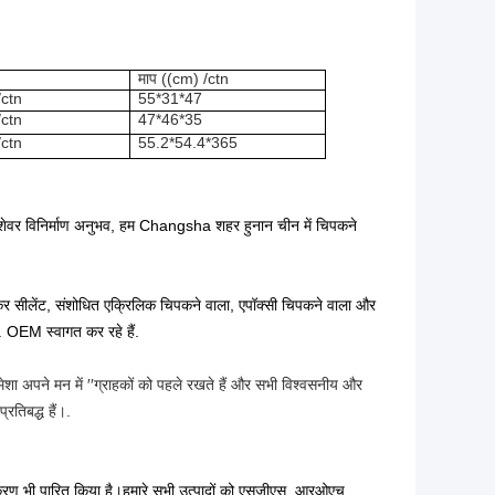
माप ((cm) /ctn
ctn
55*31*47
ctn
47*46*35
ctn
55.2*54.4*365
ेशेवर विनिर्माण अनुभव, हम Changsha शहर हुनान चीन में चिपकने
लॉकर सीलेंट, संशोधित एक्रिलिक चिपकने वाला, एपॉक्सी चिपकने वाला और
. OEM स्वागत कर रहे हैं.
शा अपने मन में ′′ग्राहकों को पहले रखते हैं और सभी विश्वसनीय और
्रतिबद्ध हैं।.
करण भी पारित किया है।
हमारे सभी उत्पादों को एसजीएस, आरओएच,