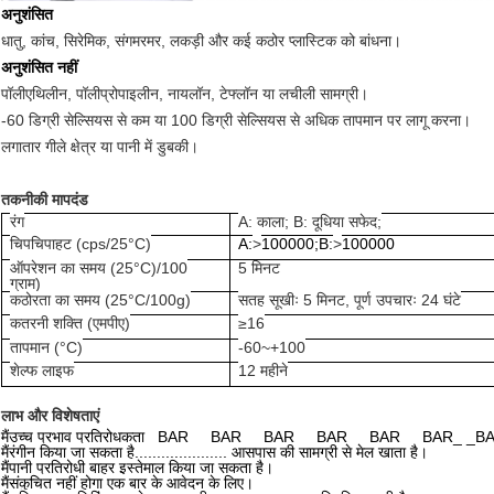
अनुशंसित
धातु, कांच, सिरेमिक, संगमरमर, लकड़ी और कई कठोर प्लास्टिक को बांधना।
अनुशंसित नहीं
पॉलीएथिलीन, पॉलीप्रोपाइलीन, नायलॉन, टेफ्लॉन या लचीली सामग्री।
-60 डिग्री सेल्सियस से कम या 100 डिग्री सेल्सियस से अधिक तापमान पर लागू करना।
लगातार गीले क्षेत्र या पानी में डुबकी।
तकनीकी मापदंड
रंग
A: काला; B: दूधिया सफेद;
चिपचिपाहट (cps/25°C)
A:
>
100000;B:
>
100000
ऑपरेशन का समय (25°C)
/100
5 मिनट
ग्राम)
कठोरता का समय (25°C/100g)
सतह सूखीः 5 मिनट, पूर्ण उपचारः 24 घंटे
कतरनी शक्ति (एमपीए)
≥16
तापमान (°C)
-60~+100
शेल्फ लाइफ
12 महीने
लाभ और विशेषताएं
मैं
उच्च प्रभाव प्रतिरोधकता _BAR_ _BAR_ _BAR_ _BAR_ _BAR_ _BAR_ _
मैं
रंगीन किया जा सकता है..................... आसपास की सामग्री से मेल खाता है।
मैं
पानी प्रतिरोधी बाहर इस्तेमाल किया जा सकता है।
मैं
संकुचित नहीं होगा एक बार के आवेदन के लिए।