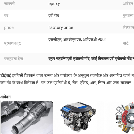
सामग्री:
epoxy
आवेदन:
पद:
एबी गोंद
गुणवत्ता
price:
factory price
शेल्फ 
एसजीएस, आरओएचएस, आईएसओ 9001
प्रमाणपत्र:
पोर्ट:
प्रमुखता देना:
सुपर स्ट्रॉन्ग एबी एपॉक्सी गोंद
,
कोई विषाक्त एबी एपोक्सी गोंद न
डीईवाई इपॉक्सी चिपकने वाला उन्नत और पर्यावरण के अनुकूल तकनीक और आयातित कच्चे माल द
कम गंध के साथ विशेषता है।यह जल प्रतिरोधी है, तेल, एसिड, क्षार, निम्न और उच्च तापमान।
आवेदन