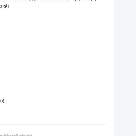
त रहें।
ण है।