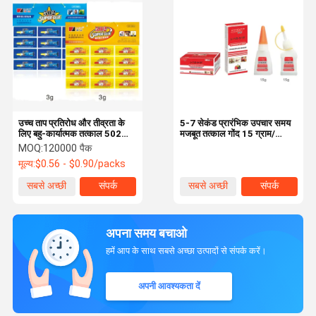
उच्च ताप प्रतिरोध और तीव्रता के
5-7 सेकंड प्रारंभिक उपचार समय
लिए बहु-कार्यात्मक तत्काल 502
मजबूत तत्काल गोंद 15 ग्राम/
सुपर गोंद
फ्लास्क
MOQ:
120000 पैक
मूल्य:
$0.56 - $0.90/packs
सबसे अच्छी
संपर्क
सबसे अच्छी
संपर्क
कीमत
कीमत
अपना समय बचाओ
हमें आप के साथ सबसे अच्छा उत्पादों से संपर्क करें।
अपनी आवश्यकता दें