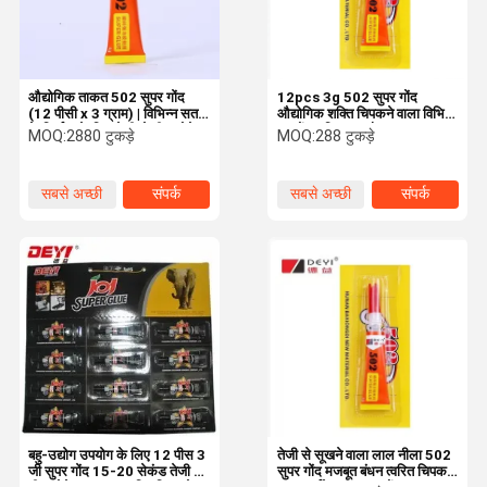
औद्योगिक ताकत 502 सुपर गोंद
12pcs 3g 502 सुपर गोंद
(12 पीसी x 3 ग्राम) | विभिन्न सतहों
औद्योगिक शक्ति चिपकने वाला विभिन्न
के निर्माता के लिए तेजी से ठीक होने
सतहों पर टिकाऊ और मजबूत
MOQ:
2880 टुकड़े
MOQ:
288 टुकड़े
वाला चिपकने वाला
आसंजन प्रदान करता है
सबसे अच्छी
संपर्क
सबसे अच्छी
संपर्क
कीमत
कीमत
घर
उत्पाद
वीडियो
हमारे बारे में
बहु-उद्योग उपयोग के लिए 12 पीस 3
तेजी से सूखने वाला लाल नीला 502
जी सुपर गोंद 15-20 सेकंड तेजी से
सुपर गोंद मजबूत बंधन त्वरित चिपकने