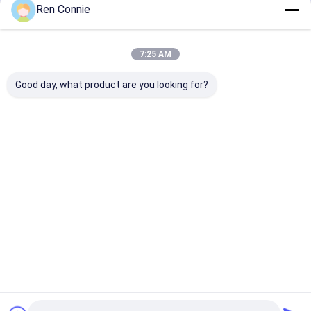
Ren Connie
जारी रखें
सिरेमिक टाइल सीलेंट
हार्डवेयर इलेक्ट्रॉनिक गोंद
7:25 AM
हमारी श्रेणियाँ
ऑटोमोबाइल गोंद
Good day, what product are you looking for?
घरेलू मरम्मत के लिए गोंद
सजावट फर्नीचर गोंद
एपॉक्सी एबी गोंद
संशोधित एक्रिलिक
कोई और नाखून गोंद
थ्रेडलॉकर चि
चिपकने वाला
नहीं
वाला
होम
हमारे बारे में
हमसे संपर्क करें
Desktop Site
साइटमैप
गोपनीयता नीति
गुणवत्ता
एपॉक्सी एबी गोंद
चीन का कारखाना.Copyright © 2026 Hunan Baxiongdi