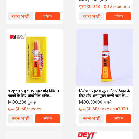
चिपकने वाला
मूल्य:
$0.048 - $0.25/pieces
सबसे अच्छी
संपर्क
सबसे अच्छी
संपर्क
कीमत
कीमत
12pcs 3g 502 सुपर गोंद विभिन्न
निर्माण 12pcs सुपर गोंद परिवहन के
सतहों के लिए औद्योगिक शक्ति
लिए और अन्य मुख्य कच्चे माल के
चिपकने वाला
लिए
MOQ:
288 टुकड़े
MOQ:
30000 मामले
मूल्य:
$0.50/pieces
मूल्य:
$0.60/cases >=30000 cases
सबसे अच्छी
संपर्क
सबसे अच्छी
संपर्क
कीमत
कीमत