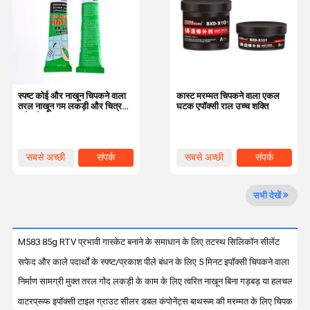
कारखाने का दौरा
गुणवत्ता नियंत्रण
हमसे संपर्क करें
समाचार
स्पष्ट कोई और नाखून चिपकने वाला
कास्ट मरम्मत चिपकने वाला एकल
तरल नाखून गम लकड़ी और चित्र
घटक एपॉक्सी राल उच्च शक्ति
फ्रेम के लिए
मामले
सबसे अच्छी
संपर्क
सबसे अच्छी
संपर्क
एपॉक्सी एबी गोंद
कीमत
कीमत
संशोधित एक्रिलिक चिपकने वाला
सभी देखें
कोई और नाखून गोंद नहीं
M583 85g RTV प्रभावी गास्केट बनाने के समाधान के लिए तटस्थ सिलिकॉन सीलेंट
थ्रेडलॉकर चिपकने वाला
सफेद और काले पदार्थों के स्पष्ट/प्रकाश पीले बंधन के लिए 5 मिनट इपॉक्सी चिपकने वाला
गास्केट निर्माता
निर्माण सामग्री मुक्त तरल गोंद लकड़ी के काम के लिए त्वरित नाखून बिना गड़बड़ या हलचल के
वाटरप्रूफ इपॉक्सी टाइल ग्राउट सीलर डबल कंपोनेंट्स बाथरूम की मरम्मत के लिए चिपकने वाल
502 सुपर गोंद