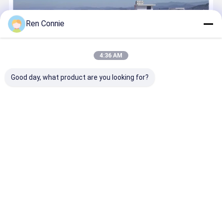
Ren Connie
4:36 AM
Good day, what product are you looking for?
कंपनी का परिचय हुनान बाक्सियोंगडी न्यू मटेरियल कं, लिमिटेड की स्थापना 1999 में हुई
थी। 20 से अधिक वर्षों के पेशेवर निर्माण अनुभव के साथ, हम चांगशा शहर, हुनान चीन में
चिपकने वाले और सीलेंट पर सबसे बड़े कारखानों में से एक बन गए हैं। हमारे मुख्य
उत्पादो...
और जानो
अब कॉल करें
संपर्क करें
होम
हमारे बारे में
हमसे संपर्क करें
Desktop Site
साइटमैप
गोपनीयता नीति