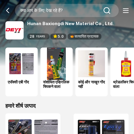
Hunan Baxiongdi New Material Co., Ltd.
28
5.0
सत्यापित प्रदायक
YEARS
एपॉक्सी एबी गोंद
संशोधित एक्रिलिक
कोई और नाखून गोंद
थ्रेडलॉकर चि
चिपकने वाला
नहीं
वाला
हमारे शीर्ष उत्पाद