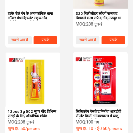
हल्के पीले रंग के अनायरॉबिक धागा
320 मिलीलीटर सौंदर्य सजावट
लॉकर मेथाक्रिलेट स्क्रू गोंद
चिपकने वाला सफेद गोंद मजबूत भार
औद्योगिक जरूरतों के लिए
वहन क्षमता और सुंदरता के साथ
MOQ:
288 टुकड़े
सबसे अच्छी
संपर्क
सबसे अच्छी
संपर्क
कीमत
कीमत
12pcs 3g 502 सुपर गोंद विभिन्न
सिलिकॉन गैसकेट निर्माता आरटीवी
सतहों के लिए औद्योगिक शक्ति
सीलेंट किसी भी वातावरण में धातु
चिपकने वाला
फ्लैंज सील के लिए
MOQ:
288 टुकड़े
MOQ:
100 नग
मूल्य:
$0.50/pieces
मूल्य:
$0.10 - $0.50/pieces