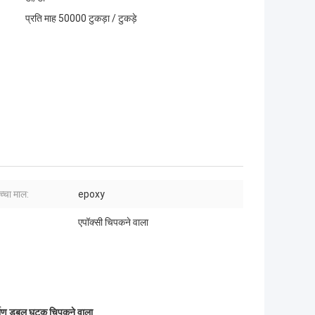
प्रति माह 50000 टुकड़ा / टुकड़े
च्चा माल:
epoxy
एपॉक्सी चिपकने वाला
्माण डबल घटक चिपकने वाला