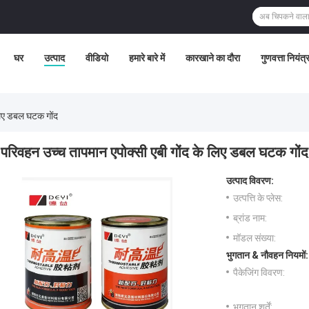
घर
उत्पाद
वीडियो
हमारे बारे में
कारखाने का दौरा
गुणवत्ता नियंत
लिए डबल घटक गोंद
परिवहन उच्च तापमान एपोक्सी एबी गोंद के लिए डबल घटक गोंद
उत्पाद विवरण:
उत्पत्ति के प्लेस:
ब्रांड नाम:
मॉडल संख्या:
भुगतान & नौवहन नियमों:
पैकेजिंग विवरण:
भुगतान शर्तें: