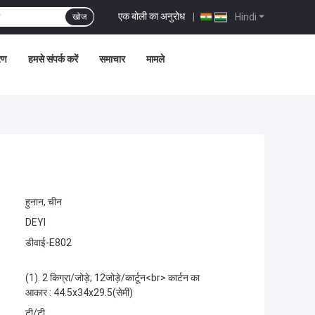
एक बोली का अनुरोध
|
Hindi
खोज
्रण
हमसे संपर्क करें
समाचार
मामले
हुनान, चीन
DEYI
डीवाई-E802
(1). 2 किग्रा/जोड़े; 12जोड़े/कार्टून<br> कार्टन का
आकार : 44.5x34x29.5(सेमी)
टी/टी