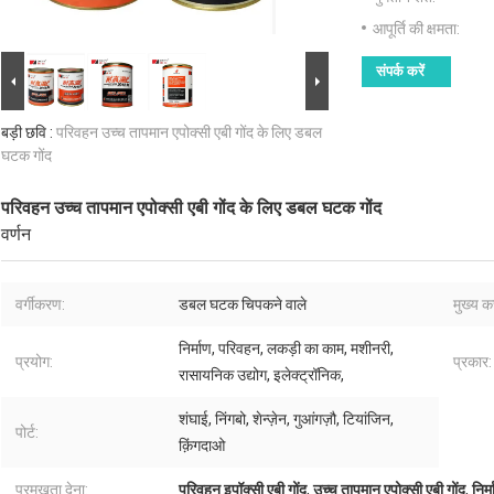
आपूर्ति की क्षमता:
संपर्क करें
बड़ी छवि :
परिवहन उच्च तापमान एपोक्सी एबी गोंद के लिए डबल
घटक गोंद
परिवहन उच्च तापमान एपोक्सी एबी गोंद के लिए डबल घटक गोंद
वर्णन
वर्गीकरण:
डबल घटक चिपकने वाले
मुख्य क
निर्माण, परिवहन, लकड़ी का काम, मशीनरी,
प्रयोग:
प्रकार:
रासायनिक उद्योग, इलेक्ट्रॉनिक,
शंघाई, निंगबो, शेन्ज़ेन, गुआंगज़ौ, टियांजिन,
पोर्ट:
क़िंगदाओ
प्रमुखता देना:
परिवहन इपॉक्सी एबी गोंद
,
उच्च तापमान एपोक्सी एबी गोंद
,
निर