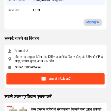
पैकेजिंग विवरण
2 किग्रा/जोड़ा 6जोड़े/दफ़्ती
ब्रांड नाम
DEYI
और देखो
सम्पर्क करने का विवरण
Miss. SU
नंबर 518, समूह 5 डैमिंग गांव, जिंक्सिया आर्थिक विकास क्षेत्र के डैमिंग औद्योगिक
क्षेत्र, चांगशा, हुनान, 410005, चीन
008615200906996
अब से संपर्क करें
सबसे उत्तम प्रतिदान प्राप्त करें
उच्च तापमान प्रतिरोधी संरचनात्मक चिपकने वाला 2KG इपॉक्सी