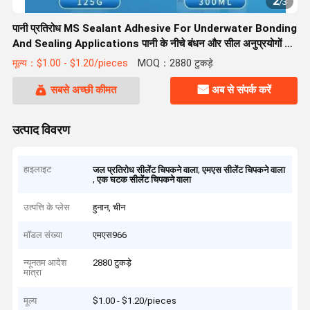
2
/
3
पानी प्रतिरोध MS Sealant Adhesive For Underwater Bonding
And Sealing Applications पानी के नीचे बंधन और सील अनुप्रयोगों के
लिए
मूल्य：$1.00 - $1.20/pieces
MOQ：2880 टुकड़े
सबसे अच्छी कीमत
अब से संपर्क करें
उत्पाद विवरण
हाइलाइट
,
जल प्रतिरोध सीलेंट चिपकने वाला
एमएस सीलेंट चिपकने वाला
,
एक घटक सीलेंट चिपकने वाला
उत्पत्ति के प्लेस
हुनान, चीन
मॉडल संख्या
एमएस966
न्यूनतम आदेश
2880 टुकड़े
मात्रा
मूल्य
$1.00 - $1.20/pieces