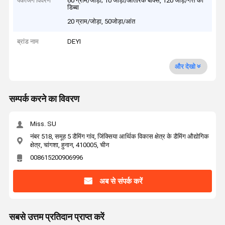
पैकेजिंग विवरण
60 ग्राम/जोड़ा; 10 जोड़ी/आंतरिक बॉक्स, 120 जोड़े/गत्ते का
डिब्बा
20 ग्राम/जोड़ा, 50जोड़ा/आंत
ब्रांड नाम
DEYI
और देखो
सम्पर्क करने का विवरण
Miss. SU
नंबर 518, समूह 5 डैमिंग गांव, जिंक्सिया आर्थिक विकास क्षेत्र के डैमिंग औद्योगिक
क्षेत्र, चांगशा, हुनान, 410005, चीन
008615200906996
अब से संपर्क करें
सबसे उत्तम प्रतिदान प्राप्त करें