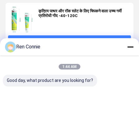
कृत्रिम पत्थर और रॉक स्लेट के लिए चिपकने वाला उच्च गर्मी
प्रतिरोधी गोंद -40-120C
जारी रखें
Ren Connie
अनुशंसित उत्पाद
1:44 AM
Good day, what product are you looking for?
लकड़ी के काम के
निर्माण नाखून मुक्त
निर्माण अनुप्रयोगों
काले और सफे
लिए तरल गोंद
तरल नाखून लकड़ी
के लिए डबल घटक
बंधन के लिए स्प
पारदर्शी कोई और
और एमडीएफ बोर्ड
गोंद धातु इपॉक्सी
तरल इपॉक्सी र
नाखून नहीं भारी
के लिए चिपकने
पुट्टी चिपकने वाला
चिपकने वाला
शुल्क माउंटिंग के
वाला
सबसे अच्छी कीमत
सबसे अच्छी कीमत
सबसे अच्छी कीमत
सबसे अच्छी 
लिए चिपकने वाला